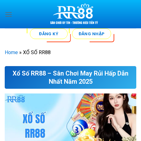
Chuyển
đến
nội
dung
ĐĂNG KÝ
ĐĂNG NHẬP
Home
»
XỔ SỐ RR88
Xổ Số RR88 – Sân Chơi May Rủi Hấp Dẫn
Nhất Năm 2025