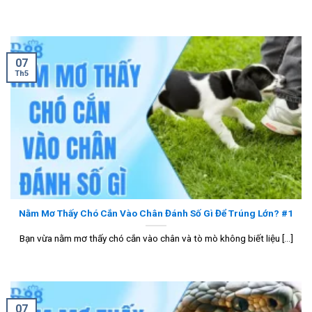
07
Th5
Nằm Mơ Thấy Chó Cắn Vào Chân Đánh Số Gì Để Trúng Lớn? #1
Bạn vừa nằm mơ thấy chó cắn vào chân và tò mò không biết liệu [...]
07