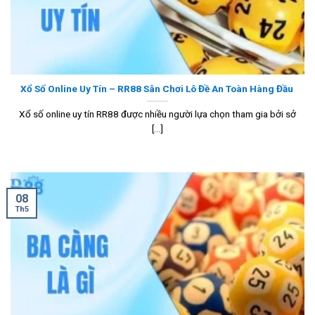
Xổ Số Online Uy Tín – RR88 Sân Chơi Lô Đề An Toàn Hàng Đầu
Xổ số online uy tín RR88 được nhiều người lựa chọn tham gia bởi sở
[...]
08
Th5