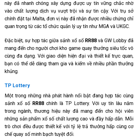
này đã nhanh chóng xây dựng được uy tín vững chắc nhờ
vào chất lượng dịch vụ vượt trội và sự tin cậy. Với trụ sở
chính đặt tại Malta, đơn vị này đã nhận được nhiều chứng chỉ
quan trọng từ các tổ chức quản lý uy tín như MGA và UKGC.
Đặc biệt, sự hợp tác giữa sảnh
xổ số
RR88
và GW Lobby đã
mang đến cho người chơi kho game quay thưởng siêu tốc vô
cùng đa dạng. Với giao diện hiện đại và thiết kế trực quan,
bạn có thể dễ dàng tham gia và kiếm về nhiều phần thưởng
khủng.
TP Lottery
Một trong những nhà phát hành nổi bật đang hợp tác cùng
sảnh
xổ số
RR88
chính là TP Lottery. Với uy tín lâu năm
trong ngành, thương hiệu này đã mang đến cho hội viên
những sản phẩm xổ số chất lượng cao và đầy hấp dẫn. Mỗi
trò chơi đều được thiết kế với tỷ lệ trả thưởng hấp cùng cơ
chế quay số minh bạch tuyệt đối.