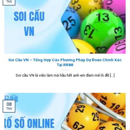
Th5
Soi Cầu VN – Tổng Hợp Các Phương Pháp Dự Đoán Chính Xác
Tại RR88
Soi cầu VN là việc làm mà hầu hết anh em đam mê lô đề [...]
08
Th5