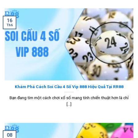
16
Th6
Khám Phá Cách Soi Cầu 4 Số Vip 888 Hiệu Quả Tại RR88
Bạn đang tìm một cách chơi xổ số mang tính chiến thuật hơn là chỉ
[...]
08