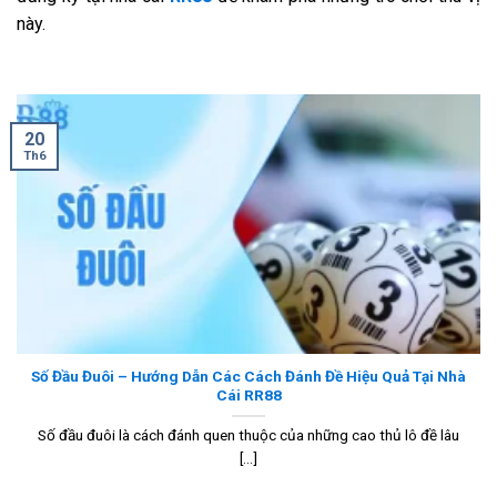
này.
20
Th6
Số Đầu Đuôi – Hướng Dẫn Các Cách Đánh Đề Hiệu Quả Tại Nhà
Cái RR88
Số đầu đuôi là cách đánh quen thuộc của những cao thủ lô đề lâu
[...]