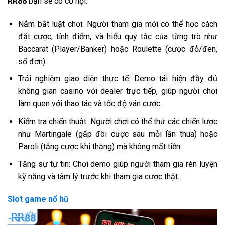
RR88
bạn sẽ có cơ hội:
Nắm bắt luật chơi: Người tham gia mới có thể học cách
đặt cược, tính điểm, và hiểu quy tắc của từng trò như
Baccarat (Player/Banker) hoặc Roulette (cược đỏ/đen,
số đơn).
Trải nghiệm giao diện thực tế: Demo tái hiện đầy đủ
không gian casino với dealer trực tiếp, giúp người chơi
làm quen với thao tác và tốc độ ván cược.
Kiểm tra chiến thuật: Người chơi có thể thử các chiến lược
như Martingale (gấp đôi cược sau mỗi lần thua) hoặc
Paroli (tăng cược khi thắng) mà không mất tiền.
Tăng sự tự tin: Chơi demo giúp người tham gia rèn luyện
kỹ năng và tâm lý trước khi tham gia cược thật.
Slot game nổ hũ