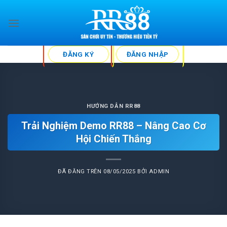
Chuyển
đến
nội
dung
ĐĂNG KÝ
ĐĂNG NHẬP
HƯỚNG DẪN RR88
Trải Nghiệm Demo RR88 – Nâng Cao Cơ
Hội Chiến Thắng
ĐÃ ĐĂNG TRÊN
08/05/2025
BỞI
ADMIN