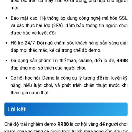
thao tác trên cả máy tính và di động, phù hợp cho người
mới.
Bảo mật cao: Hệ thống áp dụng công nghệ mã hóa SSL
và xác thực hai lớp (2FA), đảm bảo thông tin người chơi
được bảo vệ tuyệt đối.
Hỗ trợ 24/7: Đội ngũ chăm sóc khách hàng sẵn sàng giải
đáp mọi thắc mắc, kể cả trong chế độ demo.
Đa dạng sản phẩm: Từ thể thao, casino, đến lô đề,
RR88
đáp ứng mọi sở thích của người chơi.
Cơ hội học hỏi: Demo là công cụ lý tưởng để rèn luyện kỹ
năng, hiểu luật chơi, và phát triển chiến thuật trước khi
tham gia cược thật.
Lời kết
Chế độ trải nghiệm demo
RR88
là cơ hội vàng để người chơi
khám phá kho tàng cá cược trực tuyến mà không cần đầu tư