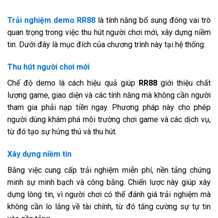
Trải nghiệm demo RR88
là tính năng bổ sung đóng vai trò
quan trọng trong việc thu hút người chơi mới, xây dựng niềm
tin. Dưới đây là mục đích của chương trình này tại hệ thống:
Thu hút người chơi mới
Chế độ demo là cách hiệu quả giúp
RR88
giới thiệu chất
lượng game, giao diện và các tính năng mà không cần người
tham gia phải nạp tiền ngay. Phương pháp này cho phép
người dùng khám phá môi trường chơi game và các dịch vụ,
từ đó tạo sự hứng thú và thu hút.
Xây dựng niềm tin
Bằng việc cung cấp trải nghiệm miễn phí, nền tảng chứng
minh sự minh bạch và công bằng. Chiến lược này giúp xây
dựng lòng tin, vì người chơi có thể đánh giá trải nghiệm mà
không cần lo lắng về tài chính, từ đó tăng cường sự tự tin