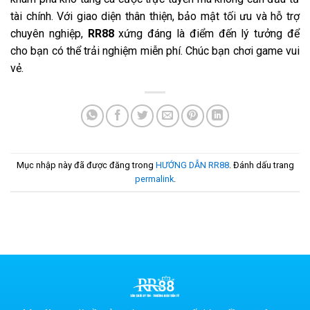
tài chính. Với giao diện thân thiện, bảo mật tối ưu và hỗ trợ
chuyên nghiệp,
RR88
xứng đáng là điểm đến lý tưởng để
cho bạn có thể trải nghiệm miễn phí. Chúc bạn chơi game vui
vẻ.
Mục nhập này đã được đăng trong
HƯỚNG DẪN RR88
. Đánh dấu trang
permalink
.