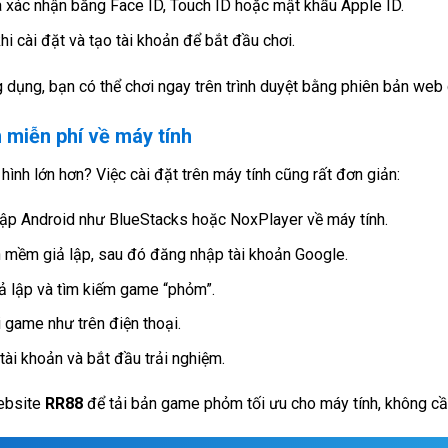
 xác nhận bằng Face ID, Touch ID hoặc mật khẩu Apple ID.
 cài đặt và tạo tài khoản để bắt đầu chơi.
 dụng, bạn có thể chơi ngay trên trình duyệt bằng phiên bản web
 miễn phí về máy tính
nh lớn hơn? Việc cài đặt trên máy tính cũng rất đơn giản:
lập Android như BlueStacks hoặc NoxPlayer về máy tính.
 mềm giả lập, sau đó đăng nhập tài khoản Google.
ả lập và tìm kiếm game “phỏm”.
 game như trên điện thoại.
ài khoản và bắt đầu trải nghiệm.
website
RR88
để tải bản game phỏm tối ưu cho máy tính, không cầ