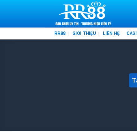
Chuyển
đến
nội
dung
RR88
GIỚI THIỆU
LIÊN HỆ
CAS
T