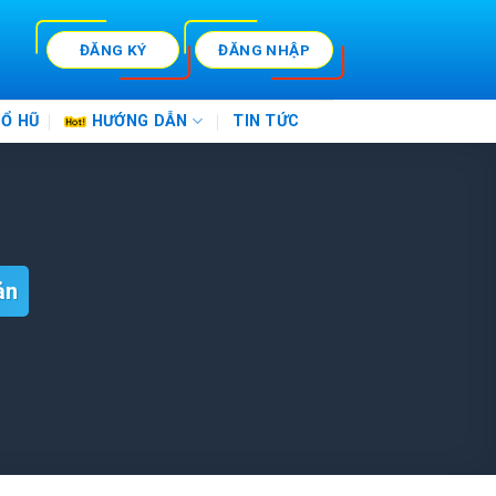
ĐĂNG KÝ
ĐĂNG NHẬP
Ổ HŨ
HƯỚNG DẪN
TIN TỨC
ản