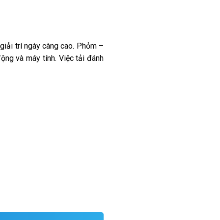
 giải trí ngày càng cao. Phỏm –
động và máy tính. Việc tải đánh