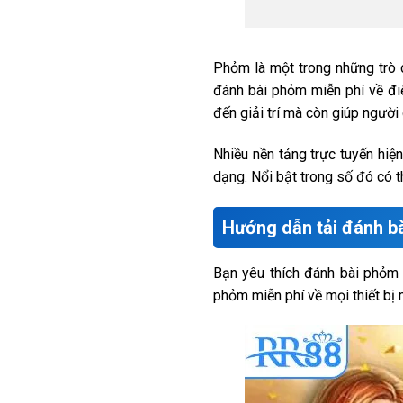
Phỏm là một trong những trò c
đánh bài phỏm miễn phí về điệ
đến giải trí mà còn giúp người 
Nhiều nền tảng trực tuyến hiệ
dạng. Nổi bật trong số đó có 
Hướng dẫn tải đánh bà
Bạn yêu thích đánh bài phỏm 
phỏm miễn phí về mọi thiết bị