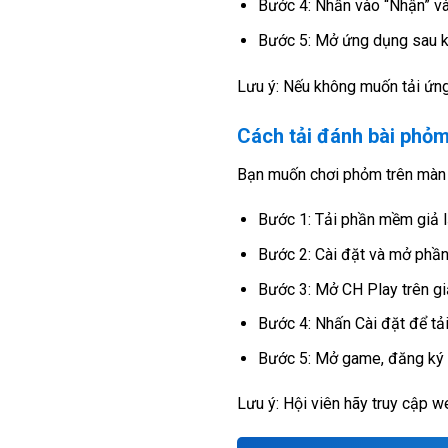
Bước 4: Nhấn vào “Nhận” và
Bước 5: Mở ứng dụng sau khi
Lưu ý: Nếu không muốn tải ứng
Cách tải đánh bài phỏm
Bạn muốn chơi phỏm trên màn hì
Bước 1: Tải phần mềm giả 
Bước 2: Cài đặt và mở phần
Bước 3: Mở CH Play trên gi
Bước 4: Nhấn Cài đặt để tải
Bước 5: Mở game, đăng ký t
Lưu ý: Hội viên hãy truy cập 