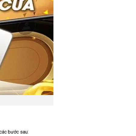
các bước sau: