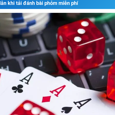
ẫn khi tải đánh bài phỏm miễn phí