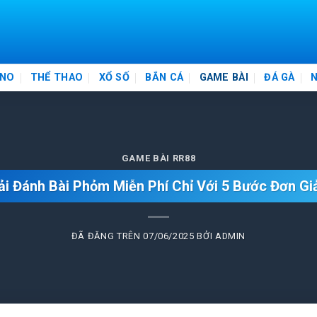
INO
THỂ THAO
XỔ SỐ
BẮN CÁ
GAME BÀI
ĐÁ GÀ
N
GAME BÀI RR88
ải Đánh Bài Phỏm Miễn Phí Chỉ Với 5 Bước Đơn Gi
ĐÃ ĐĂNG TRÊN
07/06/2025
BỞI
ADMIN