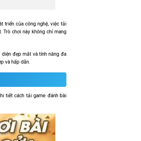
 triển của công nghệ, việc tải
t. Trò chơi này không chỉ mang
o diện đẹp mắt và tính năng đa
ệp và hấp dẫn.
i tiết cách tải game đánh bài