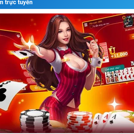
m trực tuyến