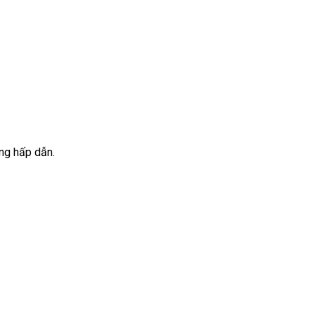
ng hấp dẫn.