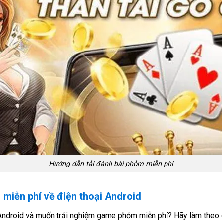
Hướng dẫn tải đánh bài phỏm miễn phí
 miễn phí về điện thoại Android
Android và muốn trải nghiệm game phỏm miễn phí? Hãy làm theo 