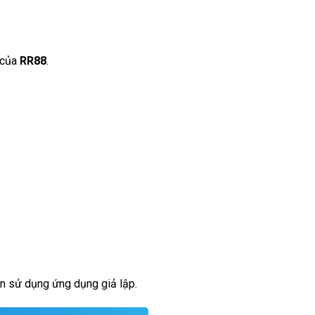
 của
RR88
.
n sử dụng ứng dụng giả lập.