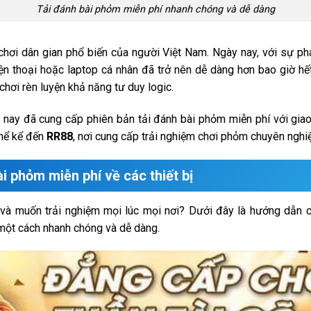
Tải đánh bài phỏm miễn phí nhanh chóng và dễ dàng
hơi dân gian phổ biến của người Việt Nam. Ngày nay, với sự phát
n thoại hoặc laptop cá nhân đã trở nên dễ dàng hơn bao giờ hế
chơi rèn luyện khả năng tư duy logic.
n nay đã cung cấp phiên bản tải đánh bài phỏm miễn phí với gia
thể kể đến
RR88
, nơi cung cấp trải nghiệm chơi phỏm chuyên nghi
i phỏm miễn phí về các thiết bị
và muốn trải nghiệm mọi lúc mọi nơi? Dưới đây là hướng dẫn ch
 một cách nhanh chóng và dễ dàng.