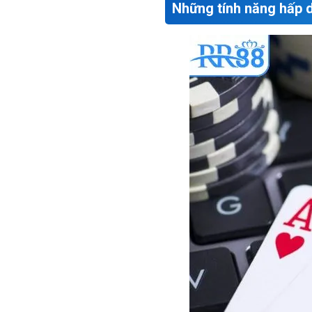
Những tính năng hấp d