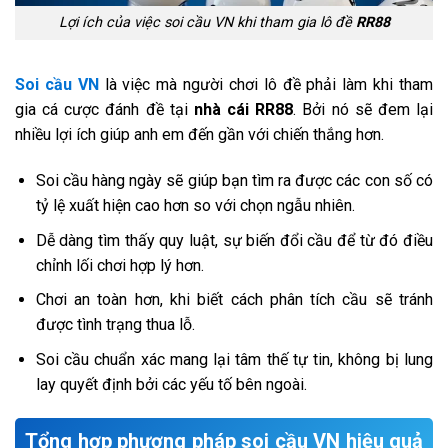
Lợi ích của việc soi cầu VN khi tham gia lô đề
RR88
Soi cầu VN
là việc mà người chơi lô đề phải làm khi tham
gia cá cược đánh đề tại
nhà cái RR88
. Bởi nó sẽ đem lại
nhiều lợi ích giúp anh em đến gần với chiến thắng hơn.
Soi cầu hàng ngày sẽ giúp bạn tìm ra được các con số có
tỷ lệ xuất hiện cao hơn so với chọn ngẫu nhiên.
Dễ dàng tìm thấy quy luật, sự biến đổi cầu để từ đó điều
chỉnh lối chơi hợp lý hơn.
Chơi an toàn hơn, khi biết cách phân tích cầu sẽ tránh
được tình trạng thua lỗ.
Soi cầu chuẩn xác mang lại tâm thế tự tin, không bị lung
lay quyết định bởi các yếu tố bên ngoài.
Tổng hợp phương pháp soi cầu VN hiệu quả