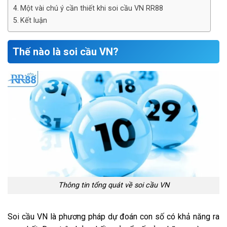
Một vài chú ý cần thiết khi soi cầu VN RR88
Kết luận
Thế nào là soi cầu VN?
Thông tin tổng quát về soi cầu VN
Soi cầu VN là phương pháp dự đoán con số có khả năng ra