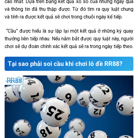
cao nhất. Dựa trên bảng kết quả xổ số của những ngày qua
và thông tin đã thu thập được. Từ đó tìm ra quy luật chung
và tính ra được kết quả sẽ chơi trong chuỗi ngày kế tiếp.
“Cầu” được hiểu là sự lặp lại một kết quả ở những kỳ quay
thưởng liên tiếp nhau. Nếu nắm bắt được quy luật này, người
chơi sẽ dự đoán chính xác kết quả sẽ ra trong ngày tiếp theo.
Tại sao phải soi cầu khi chơi lô đề RR88?