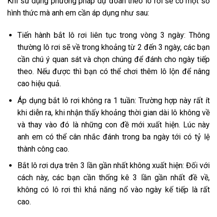
Khi sử dụng phương pháp dự đoán theo lô rơi sẽ có một số
hình thức mà anh em cần áp dụng như sau:
Tiến hành bắt lô rơi liên tục trong vòng 3 ngày: Thông
thường lô rơi sẽ về trong khoảng từ 2 đến 3 ngày, các bạn
cần chú ý quan sát và chọn chúng để đánh cho ngày tiếp
theo. Nếu được thì bạn có thể chơi thêm lô lộn để nâng
cao hiệu quả.
Áp dụng bắt lô rơi không ra 1 tuần: Trường hợp này rất ít
khi diễn ra, khi nhận thấy khoảng thời gian dài lô không về
và thay vào đó là những con đề mới xuất hiện. Lúc này
anh em có thể cân nhắc đánh trong ba ngày tới có tỷ lệ
thành công cao.
Bắt lô rơi dựa trên 3 lần gần nhất không xuất hiện: Đối với
cách này, các bạn cần thống kê 3 lần gần nhất đề về,
không có lô rơi thì khả năng nổ vào ngày kế tiếp là rất
cao.