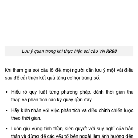
Lưu ý quan trọng khi thực hiện soi cầu VN
RR88
Khi tham gia soi cầu lô đề, mọi người cần lưu ý một vài điều
sau để cải thiện kết quả tăng cơ hội trúng số:
Hiểu rõ quy luật từng phương pháp, dành thời gian thu
thập và phân tích các kỳ quay gần đây.
Hãy kiên nhẫn với việc phân tích và điều chỉnh chiến lược
theo thời gian.
Luôn giữ vững tinh thần, kiên quyết với suy nghĩ của bản
thân và đừng để các yếu tố bên ngoài làm ảnh hưởng đến