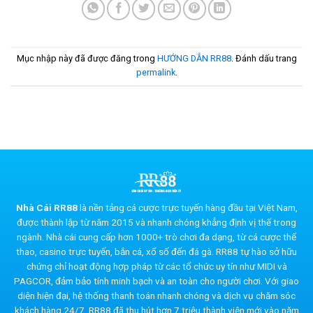
Mục nhập này đã được đăng trong
HƯỚNG DẪN RR88
. Đánh dấu trang
permalink
.
Nhà Cái RR88
là nền tảng cá cược trực tuyến hàng đầu tại Việt Nam,
được thành lập từ năm 2015 và nhanh chóng khẳng định vị thế trong
ngành. Nhà cái cung cấp hơn 1000+ trò chơi đa dạng, từ cá cược thể
thao, casino trực tuyến, bắn cá, xổ số đến đá gà. RR88 tự hào sở hữu
chứng chỉ hoạt động hợp pháp từ các tổ chức uy tín như MIDI và
PAGCOR, đảm bảo tính minh bạch và an toàn cho người chơi. Với giao
diện hiện đại, hệ thống thanh toán nhanh chóng và dịch vụ chăm sóc
khách hàng 24/7, RR88 đã thu hút hơn 7 triệu thành viên mới vào năm