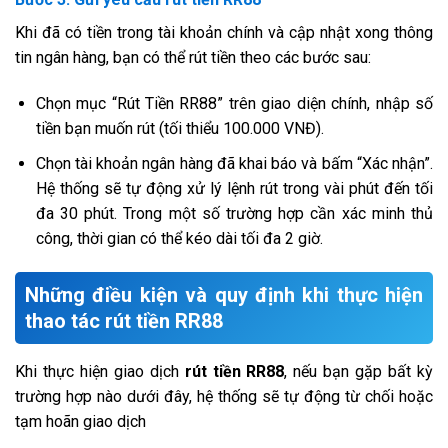
Khi đã có tiền trong tài khoản chính và cập nhật xong thông
tin ngân hàng, bạn có thể rút tiền theo các bước sau:
Chọn mục “Rút Tiền RR88” trên giao diện chính, nhập số
tiền bạn muốn rút (tối thiểu 100.000 VNĐ).
Chọn tài khoản ngân hàng đã khai báo và bấm “Xác nhận”.
Hệ thống sẽ tự động xử lý lệnh rút trong vài phút đến tối
đa 30 phút. Trong một số trường hợp cần xác minh thủ
công, thời gian có thể kéo dài tối đa 2 giờ.
Những điều kiện và quy định khi thực hiện
thao tác rút tiền RR88
Khi thực hiện giao dịch
rút tiền RR88
, nếu bạn gặp bất kỳ
trường hợp nào dưới đây, hệ thống sẽ tự động từ chối hoặc
tạm hoãn giao dịch