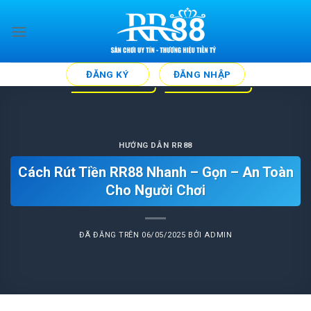
Chuyển
đến
nội
dung
ĐĂNG KÝ
ĐĂNG NHẬP
HƯỚNG DẪN RR88
Cách Rút Tiền RR88 Nhanh – Gọn – An Toàn
Cho Người Chơi
ĐÃ ĐĂNG TRÊN
06/05/2025
BỞI
ADMIN