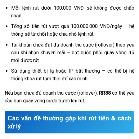
Mỗi lệnh rút dưới 100.000 VNĐ sẽ không được chấp
nhận.
Tổng số tiền rút vượt quá 100.000.000 VNĐ/ngày – hệ
thống sẽ từ chối hoặc chia nhỏ lệnh rút.
Tài khoản chưa đạt đủ doanh thu cược (rollover) theo yêu
cầu khi nhận khuyến mãi – bắt buộc phải quay vòng đủ
mới được rút.
Sử dụng thiết bị lạ hoặc IP bất thường – có thể bị hệ
thống khóa rút tạm thời để xác minh.
Nếu bạn chưa đủ doanh thu cược (rollover),
RR88
có thể yêu
cầu bạn quay vòng cược trước khi rút.
Các vấn đề thường gặp khi rút tiền & cách
xử lý