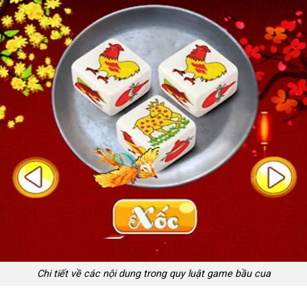
Chi tiết về các nội dung trong quy luật game bầu cua