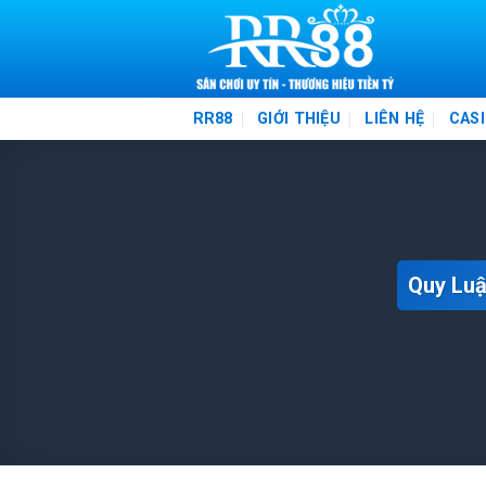
Chuyển
đến
nội
dung
RR88
GIỚI THIỆU
LIÊN HỆ
CAS
Quy Luậ