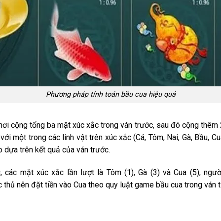
Phương pháp tính toán bầu cua hiệu quả
i cộng tổng ba mặt xúc xắc trong ván trước, sau đó cộng thêm 2 
với một trong các linh vật trên xúc xắc (Cá, Tôm, Nai, Gà, Bầu, Cu
o dựa trên kết quả của ván trước.
, các mặt xúc xắc lần lượt là Tôm (1), Gà (3) và Cua (5), ngườ
 thủ nên đặt tiền vào Cua theo
quy luật game bầu cua
trong ván t