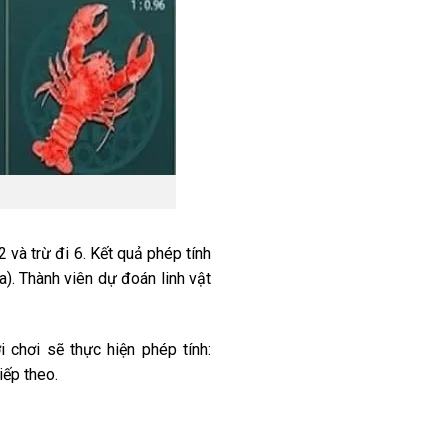
và trừ đi 6. Kết quả phép tính
a). Thành viên dự đoán linh vật
i chơi sẽ thực hiện phép tính:
iếp theo.