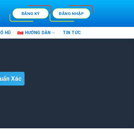
ĐĂNG KÝ
ĐĂNG NHẬP
Ổ HŨ
HƯỚNG DẪN
TIN TỨC
huẩn Xác