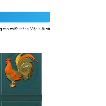
 cao chiến thắng. Việc hiểu và