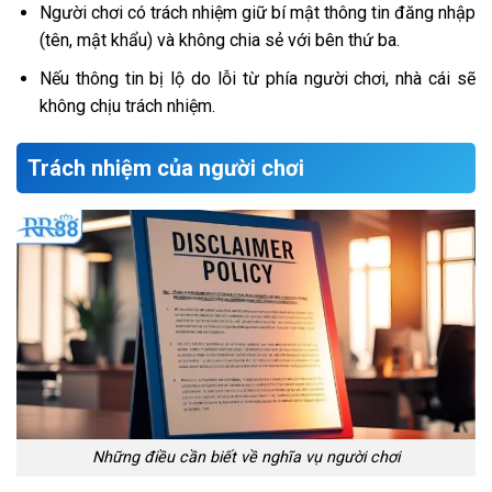
Người chơi có trách nhiệm giữ bí mật thông tin đăng nhập
(tên, mật khẩu) và không chia sẻ với bên thứ ba.
Nếu thông tin bị lộ do lỗi từ phía người chơi, nhà cái sẽ
không chịu trách nhiệm.
Trách nhiệm của người chơi
Những điều cần biết về nghĩa vụ người chơi