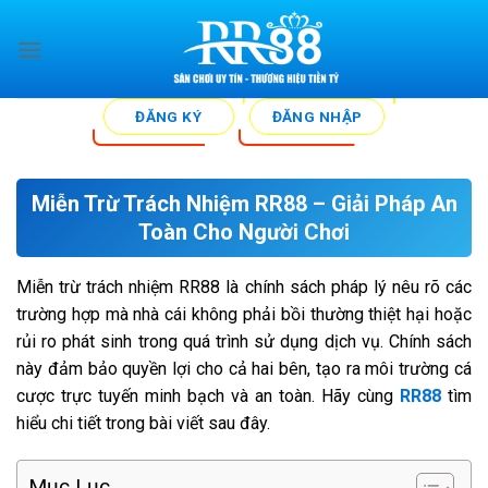
Chuyển
đến
nội
dung
ĐĂNG KÝ
ĐĂNG NHẬP
Miễn Trừ Trách Nhiệm RR88 – Giải Pháp An
Toàn Cho Người Chơi
Miễn trừ trách nhiệm RR88
là chính sách pháp lý nêu rõ các
trường hợp mà nhà cái không phải bồi thường thiệt hại hoặc
rủi ro phát sinh trong quá trình sử dụng dịch vụ. Chính sách
này đảm bảo quyền lợi cho cả hai bên, tạo ra môi trường cá
cược trực tuyến minh bạch và an toàn. Hãy cùng
RR88
tìm
hiểu chi tiết trong bài viết sau đây.
Mục Lục