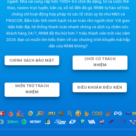
ngành. Nhà cái cung cấp hơn 1000+ trò chơi đa dạng, từ cá cược thể
thao, casino trực tuyến, bắn cá, xổ số đến đá gà. RR88 tự hào sở hữu
chứng chỉ hoạt động hợp pháp từ các tổ chức uy tín như MIDI và
PAGCOR, đảm bảo tính minh bạch và an toàn cho người chơi. Với giao
diện hiện đại, hệ thống thanh toán nhanh chóng và dịch vụ chăm sóc
khách hàng 24/7, RR88 đã thu hút hơn 7 triệu thành viên mới vào năm
2024. Bạn có muốn tìm hiểu thêm về các chương trình khuyến mãi hấp
dẫn của RR88 không?
CHƠI CÓ TRÁCH
CHÍNH SÁCH BẢO MẬT
NHIỆM
MIỄN TRỪ TRÁCH
ĐIỀU KHOẢN ĐIỀU KIỆN
NHIỆM