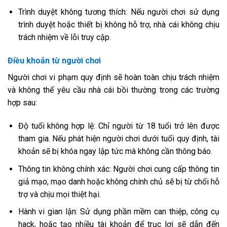
Trình duyệt không tương thích: Nếu người chơi sử dụng
trình duyệt hoặc thiết bị không hỗ trợ, nhà cái không chịu
trách nhiệm về lỗi truy cập.
Điều khoản từ người chơi
Người chơi vi phạm quy định sẽ hoàn toàn chịu trách nhiệm
và không thể yêu cầu nhà cái bồi thường trong các trường
hợp sau:
Độ tuổi không hợp lệ: Chỉ người từ 18 tuổi trở lên được
tham gia. Nếu phát hiện người chơi dưới tuổi quy định, tài
khoản sẽ bị khóa ngay lập tức mà không cần thông báo.
Thông tin không chính xác: Người chơi cung cấp thông tin
giả mạo, mạo danh hoặc không chính chủ sẽ bị từ chối hỗ
trợ và chịu mọi thiệt hại.
Hành vi gian lận: Sử dụng phần mềm can thiệp, công cụ
hack, hoặc tạo nhiều tài khoản để trục lợi sẽ dẫn đến