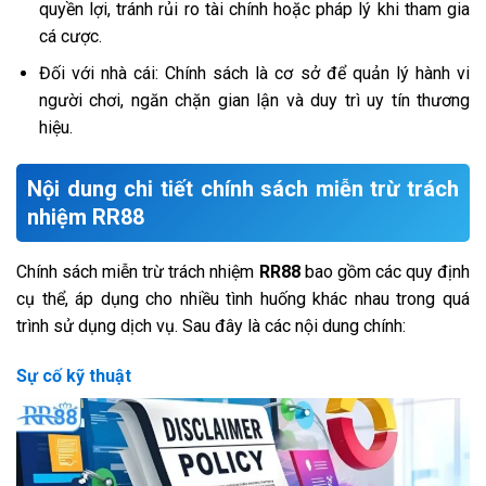
quyền lợi, tránh rủi ro tài chính hoặc pháp lý khi tham gia
cá cược.
Đối với nhà cái: Chính sách là cơ sở để quản lý hành vi
người chơi, ngăn chặn gian lận và duy trì uy tín thương
hiệu.
Nội dung chi tiết chính sách miễn trừ trách
nhiệm RR88
Chính sách
miễn trừ trách nhiệm
RR88
bao gồm các quy định
cụ thể, áp dụng cho nhiều tình huống khác nhau trong quá
trình sử dụng dịch vụ. Sau đây là các nội dung chính:
Sự cố kỹ thuật