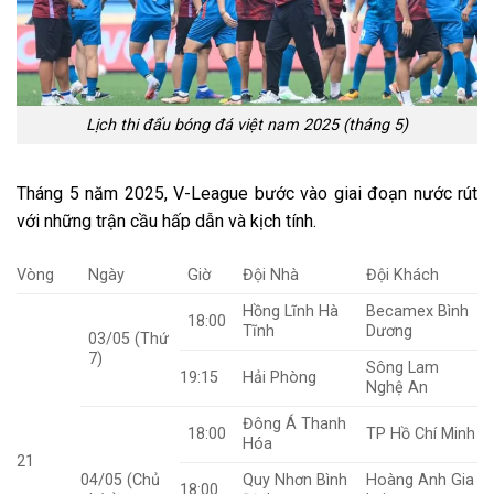
Lịch thi đấu bóng đá việt nam 2025 (tháng 5)
Tháng 5 năm 2025, V-League bước vào giai đoạn nước rút
với những trận cầu hấp dẫn và kịch tính.
Vòng
Ngày
Giờ
Đội Nhà
Đội Khách
Hồng Lĩnh Hà
Becamex Bình
18:00
Tĩnh
Dương
03/05 (Thứ
7)
Sông Lam
19:15
Hải Phòng
Nghệ An
Đông Á Thanh
18:00
TP Hồ Chí Minh
Hóa
21
04/05 (Chủ
Quy Nhơn Bình
Hoàng Anh Gia
18:00