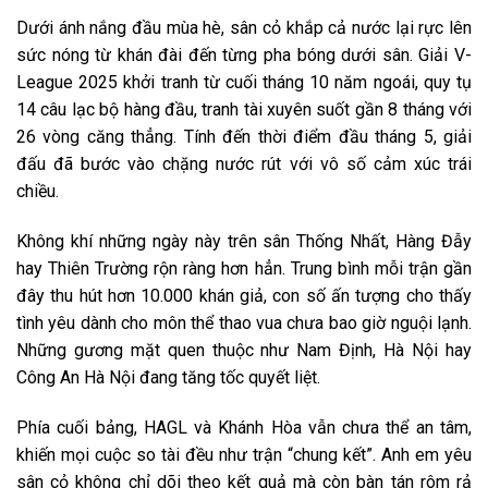
Dưới ánh nắng đầu mùa hè, sân cỏ khắp cả nước lại rực lên
sức nóng từ khán đài đến từng pha bóng dưới sân. Giải V-
League 2025 khởi tranh từ cuối tháng 10 năm ngoái, quy tụ
14 câu lạc bộ hàng đầu, tranh tài xuyên suốt gần 8 tháng với
26 vòng căng thẳng. Tính đến thời điểm đầu tháng 5, giải
đấu đã bước vào chặng nước rút với vô số cảm xúc trái
chiều.
Không khí những ngày này trên sân Thống Nhất, Hàng Đẫy
hay Thiên Trường rộn ràng hơn hẳn. Trung bình mỗi trận gần
đây thu hút hơn 10.000 khán giả, con số ấn tượng cho thấy
tình yêu dành cho môn thể thao vua chưa bao giờ nguội lạnh.
Những gương mặt quen thuộc như Nam Định, Hà Nội hay
Công An Hà Nội đang tăng tốc quyết liệt.
Phía cuối bảng, HAGL và Khánh Hòa vẫn chưa thể an tâm,
khiến mọi cuộc so tài đều như trận “chung kết”. Anh em yêu
sân cỏ không chỉ dõi theo kết quả mà còn bàn tán rôm rả