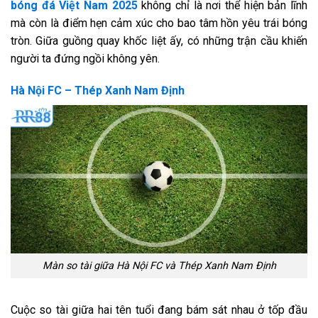
bóng đá Việt Nam 2025
không chỉ là nơi thể hiện bản lĩnh
mà còn là điểm hẹn cảm xúc cho bao tâm hồn yêu trái bóng
tròn. Giữa guồng quay khốc liệt ấy, có những trận cầu khiến
người ta đứng ngồi không yên.
Hà Nội FC – Thép Xanh Nam Định
Màn so tài giữa Hà Nội FC và Thép Xanh Nam Định
Cuộc so tài giữa hai tên tuổi đang bám sát nhau ở tốp đầu