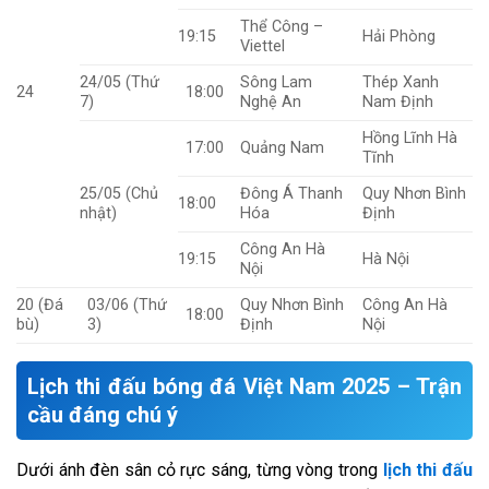
Thể Công –
19:15
Hải Phòng
Viettel
24/05 (Thứ
Sông Lam
Thép Xanh
24
18:00
7)
Nghệ An
Nam Định
Hồng Lĩnh Hà
17:00
Quảng Nam
Tĩnh
25/05 (Chủ
Đông Á Thanh
Quy Nhơn Bình
18:00
nhật)
Hóa
Định
Công An Hà
19:15
Hà Nội
Nội
20 (Đá
03/06 (Thứ
Quy Nhơn Bình
Công An Hà
18:00
bù)
3)
Định
Nội
Lịch thi đấu bóng đá Việt Nam 2025 – Trận
cầu đáng chú ý
Dưới ánh đèn sân cỏ rực sáng, từng vòng trong
lịch thi đấu