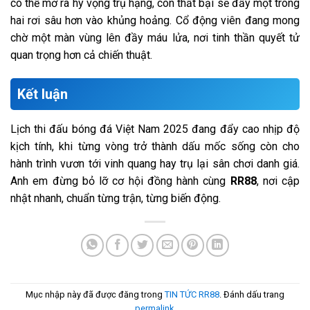
có thể mở ra hy vọng trụ hạng, còn thất bại sẽ đẩy một trong
hai rơi sâu hơn vào khủng hoảng. Cổ động viên đang mong
chờ một màn vùng lên đầy máu lửa, nơi tinh thần quyết tử
quan trọng hơn cả chiến thuật.
Kết luận
Lịch thi đấu bóng đá Việt Nam 2025
đang đẩy cao nhịp độ
kịch tính, khi từng vòng trở thành dấu mốc sống còn cho
hành trình vươn tới vinh quang hay trụ lại sân chơi danh giá.
Anh em đừng bỏ lỡ cơ hội đồng hành cùng
RR88
, nơi cập
nhật nhanh, chuẩn từng trận, từng biến động.
Mục nhập này đã được đăng trong
TIN TỨC RR88
. Đánh dấu trang
permalink
.