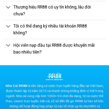
Thượng hiệu RR88 có uy tín không, lâu đời
chưa?
Tôi có thể đang ký nhiều tài khoản RR88
không?
Hội viên nạp đầu tại RR88 được khuyến mãi
bao nhiêu tiền?
Nhà Cái RR88
là nền tảng cá cược trực tuyến hàng đầu tại Việt Nam,
được thành lập từ năm 2015 và nhanh chóng khẳng định vị thế trong
ngành. Nhà cái cung cấp hơn 1000+ trò chơi đa dạng, từ cá cược thể
thao, casino trực tuyến, bắn cá, xổ số đến đá gà. RR88 tự hào sở hữu
chứng chỉ hoạt động hợp pháp từ các tổ chức uy tín như MIDI và