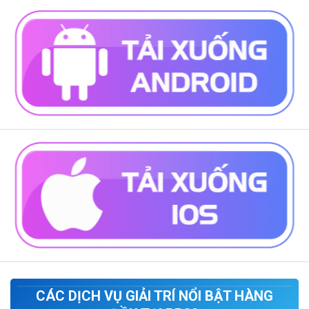
CÁC DỊCH VỤ GIẢI TRÍ NỔI BẬT HÀNG