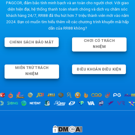
PAGCOR, đảm bảo tính minh bạch và an toàn cho người chơi. Với giao
diện hiện đại, hệ thống thanh toán nhanh chóng và dịch vụ chăm sóc
khách hàng 24/7, RR88 đã thu hút hơn 7 triệu thành viên mới vào năm
2024. Bạn có muốn tìm hiểu thêm về các chương trình khuyến mãi hấp
dẫn của RR88 không?
CHƠI CÓ TRÁCH
CHÍNH SÁCH BẢO MẬT
NHIỆM
MIỄN TRỪ TRÁCH
ĐIỀU KHOẢN ĐIỀU KIỆN
NHIỆM