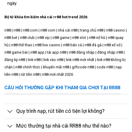
ngày.
Bộ từ khóa tìm kiếm nhà cái rr88 hot trend 2026:
rr88 | rr88 | rr88.com | rr88 com | nhà cái rr88 | trang chủ rr88 | rr88 casino |
rr88 bet | rr88 club | rr88 vip | rr88 game | rr88 slot | rr88 nổ hũ | rr88 quay
hũ | rr88 thể thao | rr88 live casino | rr88 bắn cá | rr88 đá gà | rr88 xổ số |
rr88 game bài | rr88 app | tải app rr88 | rr88 đăng nhập | đăng nhập rr88 |
đăng ký rr88 | link rr88 | link vào rr88 | link rr88 mới nhất | link rr88 không bị
chặn | rr88 chính thức | khuyến mãi rr88 | giftcode rr88 | code rr88 | nạp
tiền rr88 | rút tiền rr88 | rr88 mới nhất 2026
CÂU HỎI THƯỜNG GẶP KHI THAM GIA CHƠI TẠI RR88
Quy trình nạp, rút tiền có tiện lợi không?
Mức thưởng tại nhà cái RR88 như thế nào?