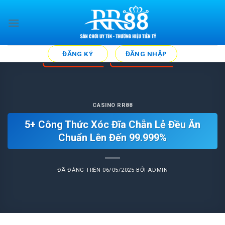
Chuyển
đến
nội
dung
ĐĂNG KÝ
ĐĂNG NHẬP
CASINO RR88
5+ Công Thức Xóc Đĩa Chẵn Lẻ Đều Ăn
Chuẩn Lên Đến 99.999%
ĐÃ ĐĂNG TRÊN
06/05/2025
BỞI
ADMIN