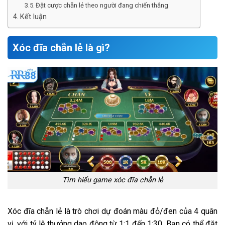
Đặt cược chẵn lẻ theo người đang chiến thắng
Kết luận
Xóc đĩa chẵn lẻ là gì?
Tìm hiểu game xóc đĩa chẵn lẻ
Xóc đĩa chẵn lẻ là trò chơi dự đoán màu đỏ/đen của 4 quân
vị, với tỷ lệ thưởng dao động từ 1:1 đến 1:30. Bạn có thể đặt