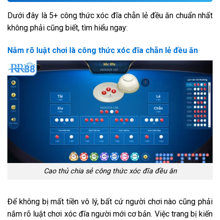
Dưới đây là 5+ công thức xóc đĩa chẵn lẻ đều ăn chuẩn nhất
không phải cũng biết, tìm hiểu ngay:
Nắm rõ luật chơi là công thức xóc đĩa chẵn lẻ đều ăn
Cao thủ chia sẻ công thức xóc đĩa đều ăn
Để không bị mất tiền vô lý, bất cứ người chơi nào cũng phải
nắm rõ luật chơi xóc đĩa người mới cơ bản. Việc trang bị kiến