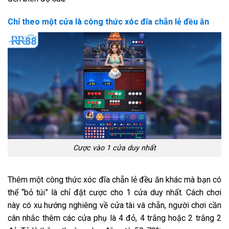
Chỉ theo một cửa là công thức xóc đĩa chẵn lẻ đều ăn
Cược vào 1 cửa duy nhất
Thêm một công thức xóc đĩa chẵn lẻ đều ăn khác mà bạn có
thể “bỏ túi” là chỉ đặt cược cho 1 cửa duy nhất. Cách chơi
này có xu hướng nghiêng về cửa tài và chẵn, người chơi cần
cân nhắc thêm các cửa phụ là 4 đỏ, 4 trắng hoặc 2 trắng 2