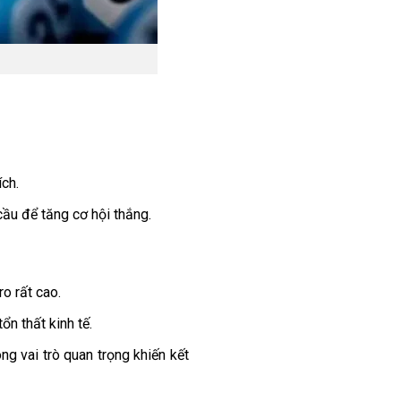
ích.
ầu để tăng cơ hội thắng.
o rất cao.
n thất kinh tế.
 vai trò quan trọng khiến kết