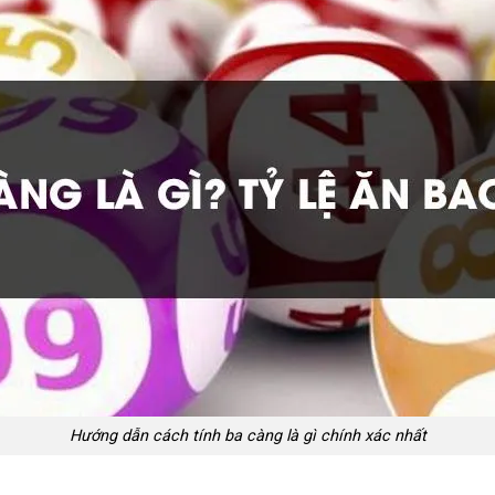
Hướng dẫn cách tính ba càng là gì chính xác nhất