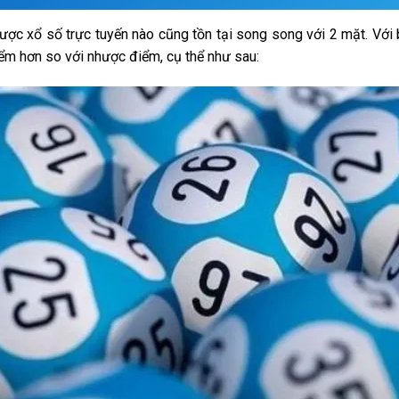
ược xổ số trực tuyến nào cũng tồn tại song song với 2 mặt. Với 
ểm hơn so với nhược điểm, cụ thể như sau: