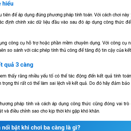
 hiểu
u tiên để áp dụng đúng phương pháp tính toán. Với cách chơi này 
xác định chính xác dữ liệu đầu vào sau đó áp dụng công thức để
ng công cụ hỗ trợ hoặc phần mềm chuyên dụng. Với công cụ này
ên so sánh với các phép tính thủ công để tăng độ tin cậy của kết
t quả 3 càng
h em thấy rằng nhiều yếu tố có thể tác động đến kết quả tính toá
 trọng thì rất có thể làm sai lệch về kết quả. Do đó hãy đảm bả
 phương pháp tính và cách áp dụng công thức cũng đóng vai trò
 và điều chỉnh sao cho kịp thời khi gặp khó khăn.
nổi bật khi chơi ba càng là gì?