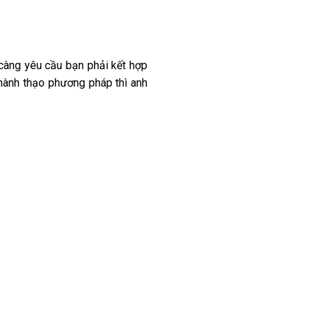
 càng yêu cầu bạn phải kết hợp
 thành thạo phương pháp thì anh