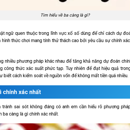
Tìm hiểu về ba càng là gì?
huật ngữ quen thuộc trong lĩnh vực xổ số dùng để chỉ cách dự đo
 hình thức chơi mang tính thử thách cao bởi yêu cầu sự chính xác
g nhiều phương pháp khác nhau để tăng khả năng dự đoán chín
ng công thức xác suất phức tạp. Tuy nhiên để đạt hiệu quả tron
ư biết cách kiểm soát về nguồn vốn để không mất tiền quá nhiều.
ì chính xác nhất
 tránh sai sót không đáng có anh em cần hiểu rõ phương pháp
h ba càng là gì chính xác nhất.