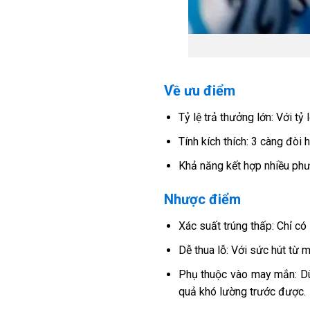
Về ưu điểm
Tỷ lệ trả thưởng lớn: Với tỷ
Tính kích thích: 3 càng đòi 
Khả năng kết hợp nhiều phư
Nhược điểm
Xác suất trúng thấp: Chỉ có
Dễ thua lỗ: Với sức hút từ 
Phụ thuộc vào may mắn: Dù
quả khó lường trước được.