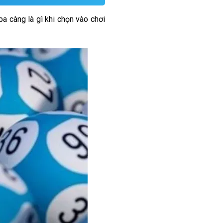
ba càng là gì khi chọn vào chơi