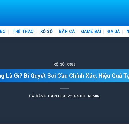
INO
THỂ THAO
XỔ SỐ
BẮN CÁ
GAME BÀI
ĐÁ GÀ
N
XỔ SỐ RR88
g Là Gì? Bí Quyết Soi Cầu Chính Xác, Hiệu Quả T
ĐÃ ĐĂNG TRÊN
08/05/2025
BỞI
ADMIN