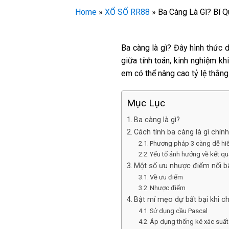
Home
»
XỔ SỐ RR88
»
Ba Càng Là Gì? Bí Q
Ba càng là gì? Đây hình thức 
giữa tính toán, kinh nghiệm kh
em có thể nâng cao tỷ lệ thắng
Mục Lục
Ba càng là gì?
Cách tính ba càng là gì chín
Phương pháp 3 càng dễ hi
Yếu tố ảnh hưởng về kết q
Một số ưu nhược điểm nổi bật
Về ưu điểm
Nhược điểm
Bật mí mẹo dự bất bại khi ch
Sử dụng cầu Pascal
Áp dụng thống kê xác suất