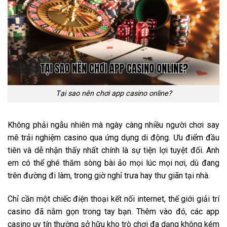
Tại sao nên chơi app casino online?
Không phải ngẫu nhiên mà ngày càng nhiều người chơi say
mê trải nghiệm casino qua ứng dụng di động. Ưu điểm đầu
tiên và dễ nhận thấy nhất chính là sự tiện lợi tuyệt đối. Anh
em có thể ghé thăm sòng bài ảo mọi lúc mọi nơi, dù đang
trên đường đi làm, trong giờ nghỉ trưa hay thư giãn tại nhà.
Chỉ cần một chiếc điện thoại kết nối internet, thế giới giải trí
casino đã nằm gọn trong tay bạn. Thêm vào đó, các app
casino uy tín thường sở hữu kho trò chơi đa dạng không kém