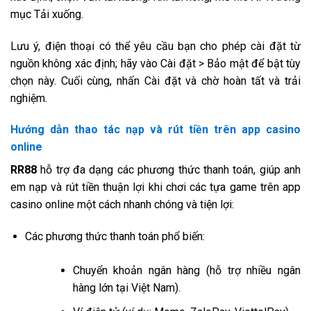
mục Tải xuống.
Lưu ý, điện thoại có thể yêu cầu bạn cho phép cài đặt từ
nguồn không xác định; hãy vào Cài đặt > Bảo mật để bật tùy
chọn này. Cuối cùng, nhấn Cài đặt và chờ hoàn tất và trải
nghiệm.
Hướng dẫn thao tác nạp và rút tiền trên app casino
online
RR88
hỗ trợ đa dạng các phương thức thanh toán, giúp anh
em nạp và rút tiền thuận lợi khi chơi các tựa game trên app
casino online một cách nhanh chóng và tiện lợi:
Các phương thức thanh toán phổ biến:
Chuyển khoản ngân hàng (hỗ trợ nhiều ngân
hàng lớn tại Việt Nam).