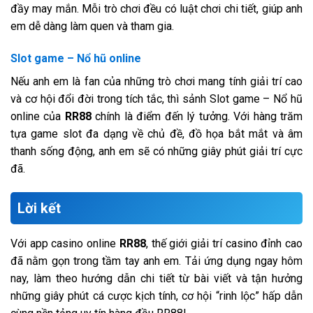
đầy may mắn. Mỗi trò chơi đều có luật chơi chi tiết, giúp anh
em dễ dàng làm quen và tham gia.
Slot game – Nổ hũ online
Nếu anh em là fan của những trò chơi mang tính giải trí cao
và cơ hội đổi đời trong tích tắc, thì sảnh Slot game – Nổ hũ
online của
RR88
chính là điểm đến lý tưởng. Với hàng trăm
tựa game slot đa dạng về chủ đề, đồ họa bắt mắt và âm
thanh sống động, anh em sẽ có những giây phút giải trí cực
đã.
Lời kết
Với app casino online
RR88
, thế giới giải trí casino đỉnh cao
đã nằm gọn trong tầm tay anh em. Tải ứng dụng ngay hôm
nay, làm theo hướng dẫn chi tiết từ bài viết và tận hưởng
những giây phút cá cược kịch tính, cơ hội “rinh lộc” hấp dẫn