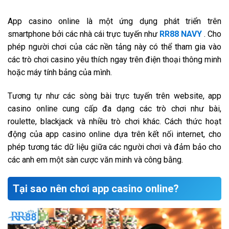
App casino online là một ứng dụng phát triển trên
smartphone bởi các nhà cái trực tuyến như
RR88 NAVY
. Cho
phép người chơi của các nền tảng này có thể tham gia vào
các trò chơi casino yêu thích ngay trên điện thoại thông minh
hoặc máy tính bảng của mình.
Tương tự như các sòng bài trực tuyến trên website, app
casino online cung cấp đa dạng các trò chơi như bài,
roulette, blackjack và nhiều trò chơi khác. Cách thức hoạt
động của app casino online dựa trên kết nối internet, cho
phép tương tác dữ liệu giữa các người chơi và đảm bảo cho
các anh em một sàn cược văn minh và công bằng.
Tại sao nên chơi app casino online?