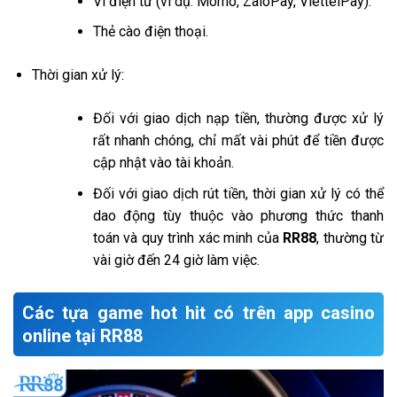
Ví điện tử (ví dụ: Momo, ZaloPay, ViettelPay).
Thẻ cào điện thoại.
Thời gian xử lý:
Đối với giao dịch nạp tiền, thường được xử lý
rất nhanh chóng, chỉ mất vài phút để tiền được
cập nhật vào tài khoản.
Đối với giao dịch rút tiền, thời gian xử lý có thể
dao động tùy thuộc vào phương thức thanh
toán và quy trình xác minh của
RR88
, thường từ
vài giờ đến 24 giờ làm việc.
Các tựa game hot hit có trên app casino
online tại RR88